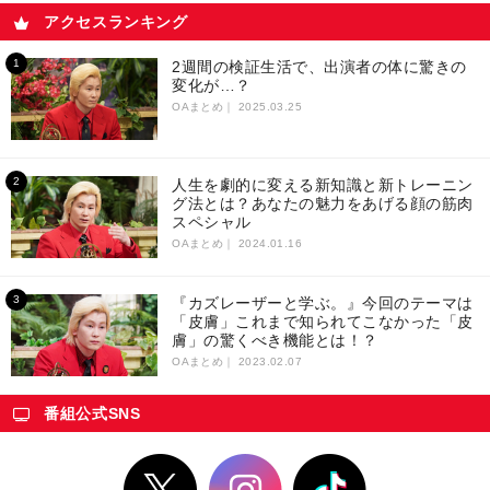
アクセスランキング
2週間の検証生活で、出演者の体に驚きの
変化が…？
OAまとめ｜
2025.03.25
人生を劇的に変える新知識と新トレーニン
グ法とは？あなたの魅力をあげる顔の筋肉
スペシャル
OAまとめ｜
2024.01.16
『カズレーザーと学ぶ。』今回のテーマは
「皮膚」これまで知られてこなかった「皮
膚」の驚くべき機能とは！？
OAまとめ｜
2023.02.07
番組公式SNS