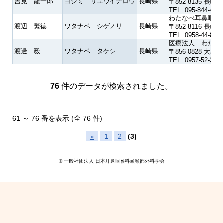
吉見 龍一郎
ヨシミ リユウイチロウ
長崎県
〒852-8135 長
TEL: 095-844-433
わたなべ耳鼻咽喉
渡辺 繁徳
ワタナベ シゲノリ
長崎県
〒852-8116 
TEL: 0958-44-873
医療法人 わたな
渡邊 毅
ワタナベ タケシ
長崎県
〒856-0828 
TEL: 0957-52-200
76
件のデータが検索されました。
61 ～ 76 番を表示 (全 76 件)
«
1
2
(3)
© 一般社団法人 日本耳鼻咽喉科頭頸部外科学会