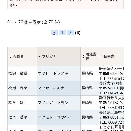
さい。
61 ～ 76 番を表示 (全 76 件)
«
1
2
(3)
都道府
会員名
フリガナ
勤務先
県
医療法人ハートケ
松瀬 敏章
マツセ トシアキ
長崎県
〒859-6326 佐
TEL: 0956-64-3511
長崎大学病院
松瀬 春奈
マツセ ハルナ
長崎県
〒852-8501 
TEL: 095-819-720
独立行政法人労働
松永 毅
マツナガ ツヨシ
長崎県
〒857-0134 
TEL: 0956-49-219
長崎県五島中央病
松本 浩平
マツモト コウヘイ
長崎県
〒853-0031 
TEL: 0959-72-318
もとかわ耳鼻咽喉