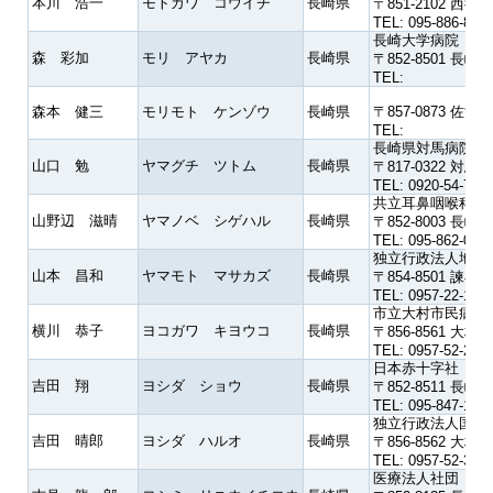
本川 浩一
モトカワ コウイチ
長崎県
〒851-2102 
TEL: 095-886-813
長崎大学病院
森 彩加
モリ アヤカ
長崎県
〒852-8501 長崎
TEL:
森本 健三
モリモト ケンゾウ
長崎県
〒857-0873 
TEL:
長崎県対馬病院
山口 勉
ヤマグチ ツトム
長崎県
〒817-0322 
TEL: 0920-54-7111
共立耳鼻咽喉科
山野辺 滋晴
ヤマノベ シゲハル
長崎県
〒852-8003 
TEL: 095-862-000
独立行政法人地域
山本 昌和
ヤマモト マサカズ
長崎県
〒854-8501 
TEL: 0957-22-138
市立大村市民病院
横川 恭子
ヨコガワ キヨウコ
長崎県
〒856-8561 
TEL: 0957-52-216
日本赤十字社 長
吉田 翔
ヨシダ ショウ
長崎県
〒852-8511 
TEL: 095-847-1511
独立行政法人国立
吉田 晴郎
ヨシダ ハルオ
長崎県
〒856-8562 
TEL: 0957-52-312
医療法人社団 吉