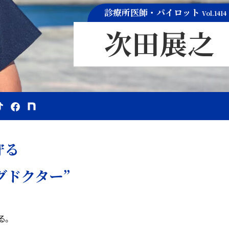
診療所医師・パイロット
Vol.1414
次田展之
守る
グドクター”
る。