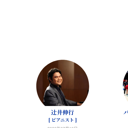
辻󠄀井伸行
[ ピアニスト ]