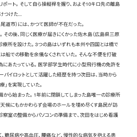
ポート。そして自ら操縦桿を握り、およそ10キロ先の離島
つけた...
県尾道市）には、かつて医師が不在だった。
。その後、同じく医療が届きにくかった佐木島（広島県三原
も診療所を設けた。3つの島はいずれも本州や四国とは橋で
には船での移動を余儀なくされていた。そんな不便を打破
為にあたっている。医学部学生時代に小型飛行機の免許を
ョーパイロットとして活躍した経歴を持つ次田は、当時から
療」を実現していた。
備から始まった。1年前に閉鎖してしまった島唯一の診療所
悪天候にもかかわらず会場のホールを埋め尽くす島民が訪
診察室の整備からパソコンの準備まで、次田をはじめ看護
く、糖尿病や高血圧、腰痛など、慢性的な病気を抱える患