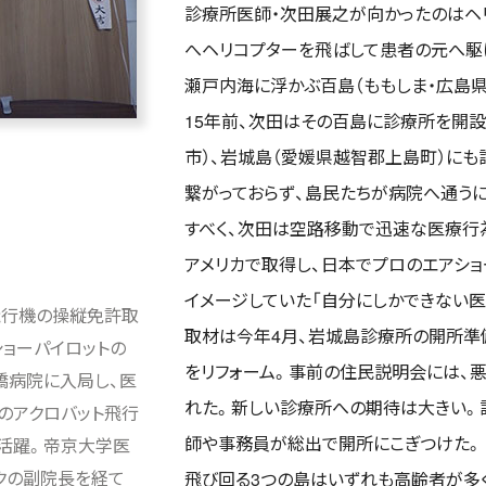
診療所医師・次田展之が向かったのはヘリ
へヘリコプターを飛ばして患者の元へ駆け
瀬戸内海に浮かぶ百島（ももしま・広島
15年前、次田はその百島に診療所を開設
市）、岩城島（愛媛県越智郡上島町）に
繋がっておらず、島民たちが病院へ通う
すべく、次田は空路移動で迅速な医療行
アメリカで取得し、日本でプロのエアシ
イメージしていた「自分にしかできない医
飛行機の操縦免許取
取材は今年4月、岩城島診療所の開所準
ョーパイロットの
をリフォーム。事前の住民説明会には、
橋病院に入局し、医
れた。新しい診療所への期待は大きい。
本のアクロバット飛行
師や事務員が総出で開所にこぎつけた。
て活躍。帝京大学医
クの副院長を経て
飛び回る3つの島はいずれも高齢者が多