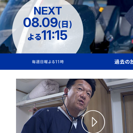
NEXT
08.09
(日)
11:15
よる