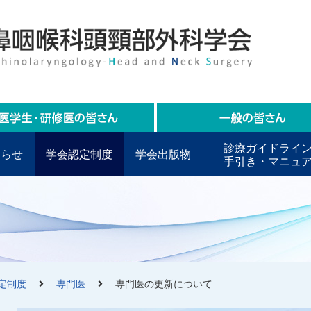
診療ガイドライ
知らせ
学会認定制度
学会出版物
手引き・マニュ
定制度
専門医
専門医の更新について