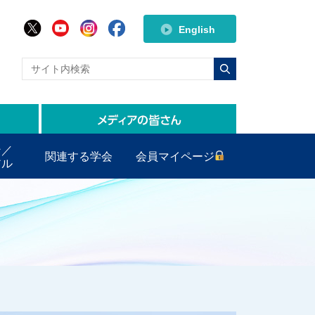
English
ン／
関連する学会
会員マイページ
アル