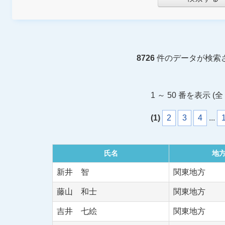
8726
件のデータが検索
1 ～ 50 番を表示 (全 
(1)
2
3
4
...
氏名
地
新井 智
関東地方
藤山 和士
関東地方
吉井 七絵
関東地方