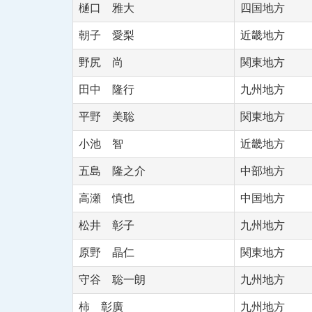
樋口 雅大
四国地方
朝子 愛梨
近畿地方
野尻 尚
関東地方
田中 隆行
九州地方
平野 美聡
関東地方
小池 智
近畿地方
五島 隆之介
中部地方
高瀬 慎也
中国地方
松井 彰子
九州地方
原野 晶仁
関東地方
守谷 聡一朗
九州地方
柿 彰廣
九州地方