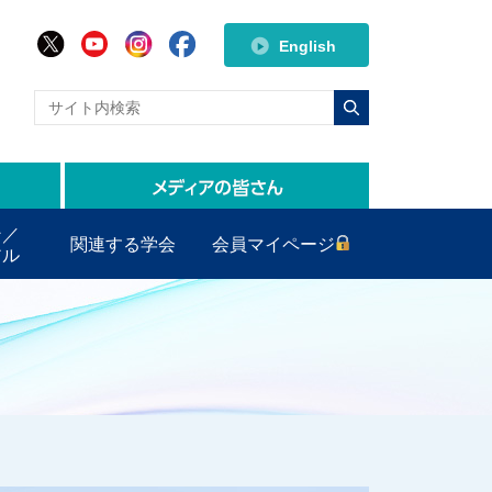
English
ン／
関連する学会
会員マイページ
アル