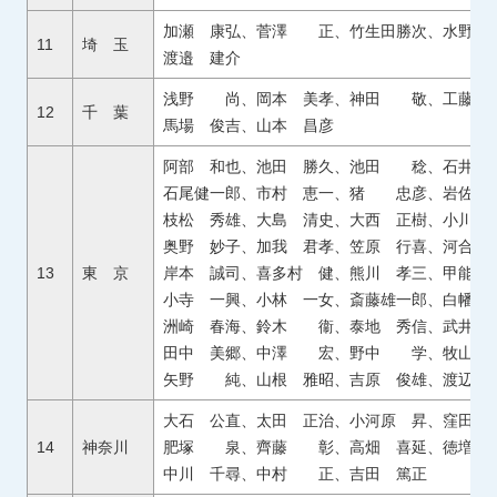
加瀬 康弘、菅澤 正、竹生田勝次、水野 
11
埼 玉
渡邉 建介
浅野 尚、岡本 美孝、神田 敬、工藤 
12
千 葉
馬場 俊吉、山本 昌彦
阿部 和也、池田 勝久、池田 稔、石井 
石尾健一郎、市村 恵一、猪 忠彦、岩佐 
枝松 秀雄、大島 清史、大西 正樹、小川
奥野 妙子、加我 君孝、笠原 行喜、河合
13
東 京
岸本 誠司、喜多村 健、熊川 孝三、甲能 
小寺 一興、小林 一女、斎藤雄一郎、白幡 
洲崎 春海、鈴木 衞、泰地 秀信、武井 
田中 美郷、中澤 宏、野中 学、牧山
矢野 純、山根 雅昭、吉原 俊雄、渡辺
大石 公直、太田 正治、小河原 昇、窪田 
14
神奈川
肥塚 泉、齊藤 彰、高畑 喜延、徳増 
中川 千尋、中村 正、吉田 篤正