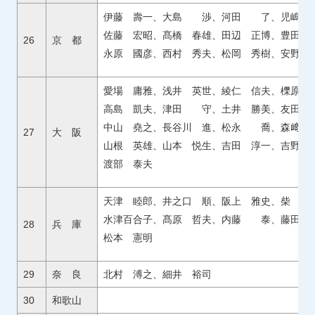
伊藤 壽一、大島 渉、河田 了、児嶋 
佐藤 宏昭、髙橋 春雄、田辺 正博、豊田弥
26
京 都
永原 國彦、西村 秀夫、松岡 秀樹、安野 
愛場 庸雅、浅井 英世、綾仁 信夫、櫟原 
高島 凱夫、津田 守、土井 勝美、友田 
中山 堯之、長谷川 進、松永 喬、森﨑
27
大 阪
山根 英雄、山本 悦生、吉田 淳一、吉野 
渡部 泰夫
天津 睦郎、井之口 順、阪上 雅史、柴 
水津百合子、髙原 哲夫、内藤 泰、藤田
28
兵 庫
松本 憲明
29
奈 良
北村 溥之、細井 裕司
30
和歌山