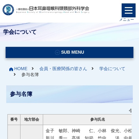
メニュー
学会について
SUB MENU
HOME
会員・医療関係の皆さん
学会について
参与名簿
参与名簿
令和
番号
地方部会
参与氏名
金子 敏郎、神崎 仁、小林 俊光、小松崎
新川 秀一、髙坂 知節、竹中 洋、中井 