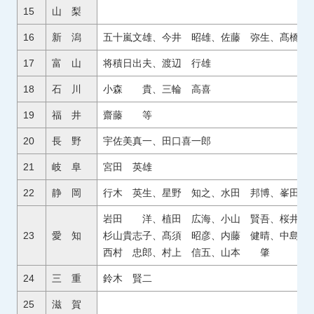
15
山 梨
16
新 潟
五十嵐文雄、今井 昭雄、佐藤 弥生、髙橋
17
富 山
将積日出夫、渡辺 行雄
18
石 川
小森 貴、三輪 高喜
19
福 井
齋藤 等
20
長 野
宇佐美真一、田口喜一郎
21
岐 阜
宮田 英雄
22
静 岡
行木 英生、星野 知之、水田 邦博、峯田 
岩田 洋、植田 広海、小山 賢吾、桜井 
23
愛 知
杉山貴志子、髙須 昭彦、内藤 健晴、中島
西村 忠郎、村上 信五、山本 肇
24
三 重
鈴木 賢二
25
滋 賀