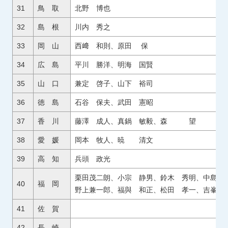
31
鳥 取
北野 博也
32
島 根
川内 秀之
33
岡 山
西﨑 和則、原田 保
34
広 島
平川 勝洋、明海 国賢
35
山 口
兼定 啓子、山下 裕司
36
徳 島
石谷 保夫、武田 憲昭
37
香 川
藤澤 成人、真鍋 敏毅、森 望
38
愛 媛
岡本 牧人、暁 清文
39
高 知
兵頭 政光
栗田茂二朗、小宗 静男、鈴木 秀明、中島
40
福 岡
野上兼一郎、福與 和正、松田 孝一、吉峯 
41
佐 賀
42
長 崎