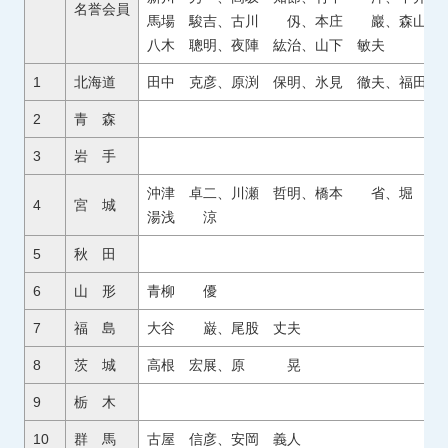
名誉会員
馬場 駿吉、古川 仭、本庄 巖、森山
八木 聰明、夜陣 紘治、山下 敏夫
1
北海道
田中 克彦、原渕 保明、氷見 徹夫、福田
2
青 森
3
岩 手
沖津 卓二、川瀬 哲明、橋本 省、堀 
4
宮 城
湯浅 涼
5
秋 田
6
山 形
青柳 優
7
福 島
大谷 巌、尾股 丈夫
8
茨 城
高根 宏展、原 晃
9
栃 木
10
群 馬
古屋 信彦、安岡 義人