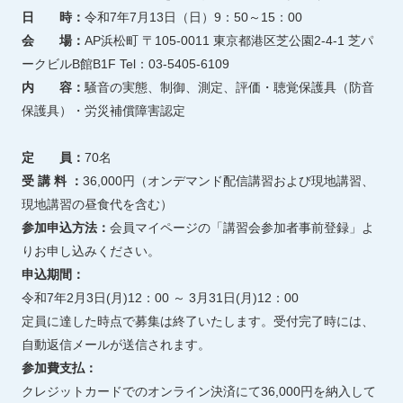
日 時：
令和7年7月13日（日）9：50～15：00
会 場：
AP浜松町 〒105-0011 東京都港区芝公園2-4-1 芝パ
ークビルB館B1F Tel：03-5405-6109
内 容：
騒音の実態、制御、測定、評価・聴覚保護具（防音
保護具）・労災補償障害認定
定 員：
70名
受 講 料 ：
36,000円（オンデマンド配信講習および現地講習、
現地講習の昼食代を含む）
参加申込方法：
会員マイページの「講習会参加者事前登録」よ
りお申し込みください。
申込期間：
令和7年2月3日(月)12：00 ～ 3月31日(月)12：00
定員に達した時点で募集は終了いたします。受付完了時には、
自動返信メールが送信されます。
参加費支払：
クレジットカードでのオンライン決済にて36,000円を納入して