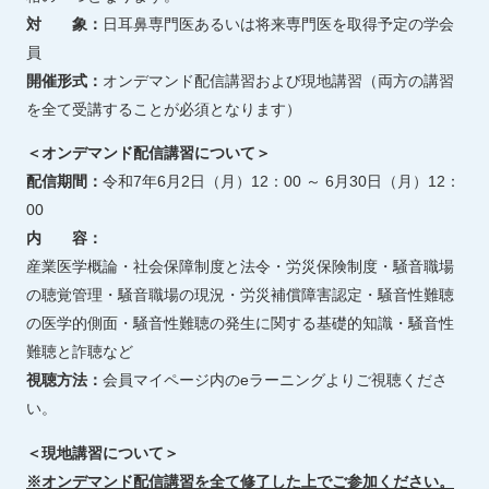
対 象：
日耳鼻専門医あるいは将来専門医を取得予定の学会
員
開催形式：
オンデマンド配信講習および現地講習（両方の講習
を全て受講することが必須となります）
＜オンデマンド配信講習について＞
配信期間：
令和7年6月2日（月）12：00 ～ 6月30日（月）12：
00
内 容：
産業医学概論・社会保障制度と法令・労災保険制度・騒音職場
の聴覚管理・騒音職場の現況・労災補償障害認定・騒音性難聴
の医学的側面・騒音性難聴の発生に関する基礎的知識・騒音性
難聴と詐聴など
視聴方法：
会員マイページ内のeラーニングよりご視聴くださ
い。
＜現地講習について＞
※オンデマンド配信講習を全て修了した上でご参加ください。