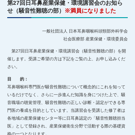
第27回日耳鼻産業保健・環境講習会のお知ら
せ（騒音性難聴の部）
※満員になりました
一般社団法人 日本耳鼻咽喉科頭頸部外科学会
社会医療部 産業保健・環境委員会
第27回日耳鼻産業保健・環境講習会（騒音性難聴の部）を開
催します。受講ご希望の方は下記をご覧の上、お申し込みくだ
さい。
目 的：
耳鼻咽喉科専門医が騒音性難聴について概念的にこれを知って
いるだけでなく、さらに一歩進んだ知識を身につけた上で、騒
音職場の聴覚管理、騒音性難聴の正しい診断・認定ができる専
門医の養成を目的としています。当講習会を受講した修了者は
各地域の産業保健センター等に日耳鼻認定の「騒音性難聴担当
医」として登録され、産業保健衛生分野で活動する際の基礎資
格の一つとなります。