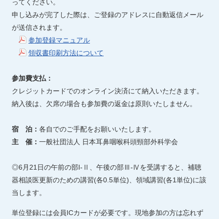
ってください。
申し込みが完了した際は、ご登録のアドレスに自動返信メール
が送信されます。
参加登録マニュアル
領収書印刷方法について
参加費支払：
クレジットカードでのオンライン決済にて納入いただきます。
納入後は、欠席の場合も参加費の返金は原則いたしません。
宿 泊：
各自でのご手配をお願いいたします。
主 催：
一般社団法人 日本耳鼻咽喉科頭頸部外科学会
◎6月21日の午前の部I-Ⅱ、午後の部Ⅲ-Ⅳを受講すると、補聴
器相談医更新のための講習(各0.5単位)、領域講習(各1単位)に該
当します。
単位登録には会員ICカードが必要です。現地参加の方は忘れず