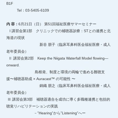
B1F
Tel：03-5405-6109
内 容：
6月21日（日） 第51回福祉医療サマーセミナー
I 講習会第1部 クリニックでの補聴器診療：STとの連携と北
海道の現状
新谷 朋子（臨床耳鼻科医会福祉医療・成人
老年委員会）
Ⅱ 講習会第2部 Keep the Niigata Waterfall Model flowing—
onward.
島根発、制度と環境の両輪で進める難聴支
援〜補聴器助成 × Auracast™ の可能性 〜
錦織 朋之（臨床耳鼻科医会福祉医療・成人
老年委員会）
Ⅲ 講習会第3部 補聴器適合を成功に導く多職種連携と包括的
聴覚リハビリテーションの実践
－”Hearing”から”Listening”へー