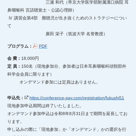
三瀬 和代（帝京大学医学部附属溝口病院 耳
鼻咽喉科 言語聴覚士・公認心理師）
Ⅳ 講習会第4部 難聴児が生き抜くためのストラテジーについ
て
廣田 栄子（筑波大学 名誉教授）
プログラム：
PDF
会 費：
18,000円
定 員：
150名（現地参加分、参加者は日本耳鼻咽喉科頭頸部外
科学会会員に限ります）
オンデマンド参加には定員はありません。
申込先：
https://conference-pay.com/registration/fukushi51
現地参加申込期間は終了いたしました。
オンデマンド参加申込は令和8年8月31日まで期間を延長してお
ります。
申し込みの際に「現地参加」か「オンデマンド」かの選択を行