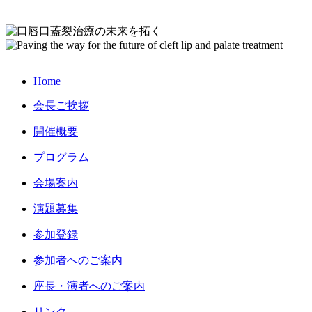
Home
会長ご挨拶
開催概要
プログラム
会場案内
演題募集
参加登録
参加者への
ご案内
座長・演者
へのご案内
リンク