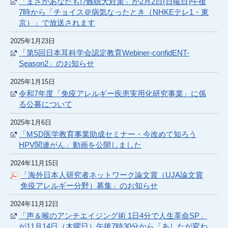
「まさかあなたも!?難聴大対策」が2月2日(日曜日)午後
7時から「チョイス＠病気なったとき（NHKEテレ1・東
京）」で放送されます
2025年1月23日
「第5回日本耳科学会認定教育Webiner-confidENT-
Season2」のお知らせ
2025年1月15日
令和7年度「免疫アレルギー疾患実用化研究事業」に係
る公募について
2025年1月6日
「MSD医学教育事業助成セミナー・今改めて知ろう
HPV関連がん」動画を公開しました
2024年11月15日
「海外日本人研究者ネットワーク論文賞（UJA論文賞
免疫アレルギー分野）募集」のお知らせ
2024年11月12日
「声＆喉のアンチエイジング術 1日4分で人生革命SP」
が11月14日（木曜日）午後7時30分から「あしたが変わ