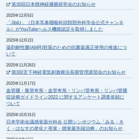
第35回日本聴神経腫瘍研究会のお知らせ
2025年12月5日
「JibiU」（日本耳鼻咽喉科頭頸部外科学会公式チャンネ
ル）がYouTubeヘルス機能認定を取得しました
2025年12月2日
薬剤耐性菌(AMR)対策のための抗菌薬適正使用の推進につ
いて
2025年11月26日
第3回舌下神経電気刺激療法長期管理講習会のお知らせ
2025年11月17日
血管腫・脈管奇形・血管奇形・リンパ管奇形・リンパ管腫
症診療ガイドライン2022 に関するアンケート調査依頼に
ついて
2025年10月31日
日本学術会議感覚器分科会 公開シンポジウム「みる・き
く・はなすの老化と視覚・聴覚最先端治療」のお知らせ