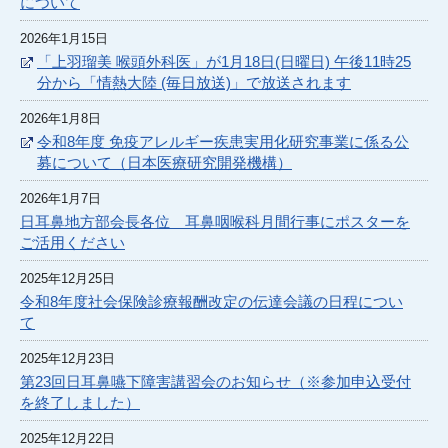
について
2026年1月15日
「上羽瑠美 喉頭外科医」が1月18日(日曜日) 午後11時25
分から「情熱大陸 (毎日放送)」で放送されます
2026年1月8日
令和8年度 免疫アレルギー疾患実用化研究事業に係る公
募について（日本医療研究開発機構）
2026年1月7日
日耳鼻地方部会長各位 耳鼻咽喉科月間行事にポスターを
ご活用ください
2025年12月25日
令和8年度社会保険診療報酬改定の伝達会議の日程につい
て
2025年12月23日
第23回日耳鼻嚥下障害講習会のお知らせ（※参加申込受付
を終了しました）
2025年12月22日