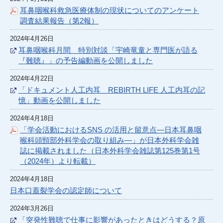
耳鼻咽喉科救急医療体制の現状についてのアンケート
調査結果報告（第2報）
2024年4月26日
耳鼻咽喉科月間 特別対談「宇崎竜童と専門医が語る
『難聴』」の予告編動画を公開しました
2024年4月22日
「ドキュメント人工内耳 REBIRTH LIFE 人工内耳の記
憶」動画を公開しました
2024年4月18日
「学会活動におけるSNS の活用と留意点―日本耳鼻咽
喉科頭頸部外科学会の取り組み―」が日本外科学会雑
誌に掲載されました（日本外科学会雑誌第125巻第1号
（2024年）より転載）
2024年4月18日
日本口蓋裂学会の認定師について
2024年3月26日
「突発性難聴で仕事に影響があったときはどうする？原