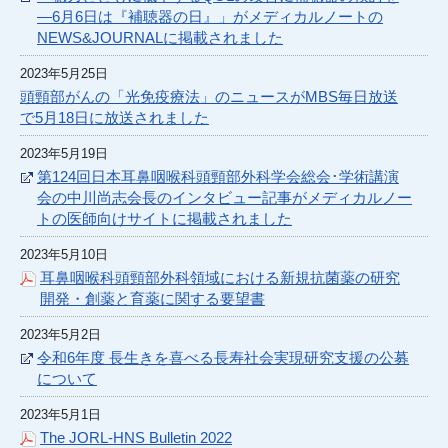
―6月6日は『補聴器の日』」がメディカルノートの
NEWS&JOURNALに掲載されました
2023年5月25日
頭頸部がんの「光免疫療法」のニュースがMBS毎日放送
で5月18日に放送されました
2023年5月19日
第124回日本耳鼻咽喉科頭頸部外科学会総会･学術講演
会の中川尚志会長のインタビュー記事がメディカルノー
トの医師向けサイトに掲載されました
2023年5月10日
耳鼻咽喉科頭頸部外科領域における新規抗菌薬の研究
開発・創薬と育薬に関する要望書
2023年5月2日
令和6年度 長生きを喜べる長寿社会実現研究支援の公募
について
2023年5月1日
The JORL-HNS Bulletin 2022