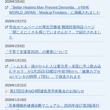
2026年3月4日
「Better Hearing May Prevent Dementia」がNHK
WORLD JAPAN「Medical Frontiers」に掲載されました
2026年2月27日
学会ホームページが厚生労働省 難聴対策特設ページ
「聞こえにくさを感じていませんか？」で紹介されまし
た
2026年2月6日
「子育て支援賞2025」の審査について
2026年1月23日
「～ムセる・痰がからむ人は要注意～名医に学ぶ飲み込
むチカラ」が1月25日(日曜日)午前7時から「健康カプセ
ル! ゲンキの時間（TBS）」で放送されます
2026年1月21日
第17回日本IgG4関連疾患学術集会のお知らせ
2026年1月19日
「耳鼻咽喉科健康診断マニュアル」2025年改訂第2版発行