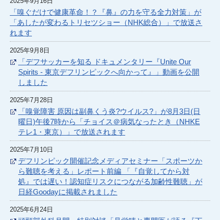
2025年9月16日
「嗅ぐだけで健康革命！？『鼻』の力を守る全力対策」が
「あしたが変わるトリセツショー（NHK総合）」で放送さ
れます
2025年9月8日
「デフサッカーを知る ドキュメンタリー『Unite Our
Spirits - 東京デフリンピックへ向かって』」動画を公開
しました
2025年7月28日
「嗅覚障害 原因は副鼻くう炎?ウイルス?」が8月3日(日
曜日)午後7時から「チョイス＠病気なったとき（NHKE
テレ1・東京）」で放送されます
2025年7月10日
デフリンピック開催記念メディアセミナー「スポーツか
ら難聴を考える」レポート前編 「『自覚してから対
処』では遅い！認知症リスクにつながる加齢性難聴」が
日経Goodayに掲載されました
2025年6月24日