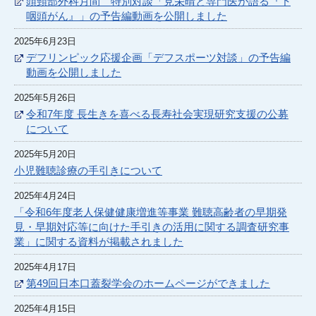
頭頸部外科月間 特別対談「見栄晴と専門医が語る『下
咽頭がん』」の予告編動画を公開しました
2025年6月23日
デフリンピック応援企画「デフスポーツ対談」の予告編
動画を公開しました
2025年5月26日
令和7年度 長生きを喜べる長寿社会実現研究支援の公募
について
2025年5月20日
小児難聴診療の手引きについて
2025年4月24日
「令和6年度老人保健健康増進等事業 難聴高齢者の早期発
見・早期対応等に向けた手引きの活用に関する調査研究事
業」に関する資料が掲載されました
2025年4月17日
第49回日本口蓋裂学会のホームページができました
2025年4月15日