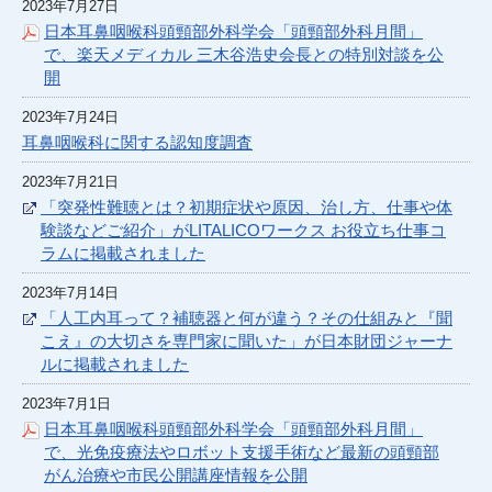
2023年7月27日
日本耳鼻咽喉科頭頸部外科学会「頭頸部外科月間」
で、楽天メディカル 三木谷浩史会長との特別対談を公
開
2023年7月24日
耳鼻咽喉科に関する認知度調査
2023年7月21日
「突発性難聴とは？初期症状や原因、治し方、仕事や体
験談などご紹介」がLITALICOワークス お役立ち仕事コ
ラムに掲載されました
2023年7月14日
「人工内耳って？補聴器と何が違う？その仕組みと『聞
こえ』の大切さを専門家に聞いた」が日本財団ジャーナ
ルに掲載されました
2023年7月1日
日本耳鼻咽喉科頭頸部外科学会「頭頸部外科月間」
で、光免疫療法やロボット支援手術など最新の頭頸部
がん治療や市民公開講座情報を公開