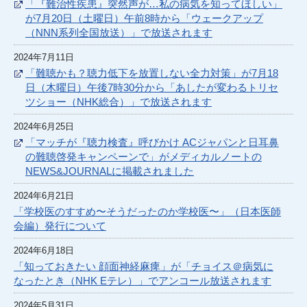
「『難治性疾患』突然声が…私の病気を知ってほしい」
が7月20日（土曜日）午前8時から「ウェークアップ
（NNN系列全国放送）」で放送されます
2024年7月11日
「難聴かも？聴力低下を放置しない全力対策」が7月18
日（木曜日）午後7時30分から「あしたが変わるトリセ
ツショー（NHK総合）」で放送されます
2024年6月25日
「マッチが『聴力検査』呼びかけ ACジャパンと日耳鼻
の難聴啓発キャンペーンで」がメディカルノートの
NEWS&JOURNALに掲載されました
2024年6月21日
「学校医のすすめ〜そうだったのか学校医〜」（日本医師
会編）発行について
2024年6月18日
「知っておきたい 顔面神経麻痺」が「チョイス＠病気に
なったとき（NHK Eテレ）」でアンコール放送されます
2024年5月31日