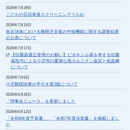
2026年7月28日
こどもの言語発達スクリーニングうちわ
2026年7月24日
各自治体における難聴児支援の中核機能に関する調査結果
の公表について
2026年7月17日
【抗菌薬適正使用のお願い】ピボキシル基を有する抗菌
薬投与による小児等の重篤な低カルニチン血症と低血糖
について
2026年7月6日
小児難聴診療の手引き第2版について
2026年6月26日
「理事会ニュース」を更新しました
2026年6月12日
「令和8年度予算書」、「令和7年度決算書」を掲載しまし
た