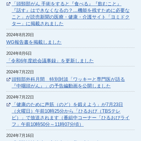
「頭頸部がん 手術をすると『食べる』『飲むこと』
『話す』はできなくなるの？…機能を残すために必要な
こと」が読売新聞の医療・健康・介護サイト「ヨミドク
ター」に掲載されました
2024年8月20日
WG報告書を掲載しました
2024年8月6日
「令和6年度総会議事録」を更新しました
2024年7月22日
頭頸部外科月間 特別対談「ワッキーと専門医が語る
『中咽頭がん』」の予告編動画を公開しました
2024年7月22日
「健康のために声筋（のど）を鍛えよう」が7月23日
（火曜日）午前10時25分から「ひるおび（TBSテレ
ビ）」で放送されます（番組中コーナー「ひるおびライ
フ」午前10時50分～11時07分頃）
2024年7月16日