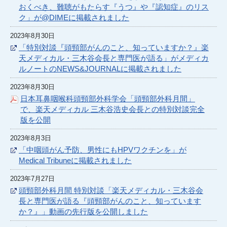
おくべき、難聴がもたらす『うつ』や『認知症』のリス
ク」が@DIMEに掲載されました
2023年8月30日
「特別対談『頭頸部がんのこと、知っていますか？』楽
天メディカル・三木谷会長と専門医が語る」がメディカ
ルノートのNEWS&JOURNALに掲載されました
2023年8月30日
日本耳鼻咽喉科頭頸部外科学会「頭頸部外科月間」
で、楽天メディカル 三木谷浩史会長との特別対談完全
版を公開
2023年8月3日
「中咽頭がん予防、男性にもHPVワクチンを」が
Medical Tribuneに掲載されました
2023年7月27日
頭頸部外科月間 特別対談「楽天メディカル・三木谷会
長と専門医が語る『頭頸部がんのこと、知っています
か？』」動画の先行版を公開しました