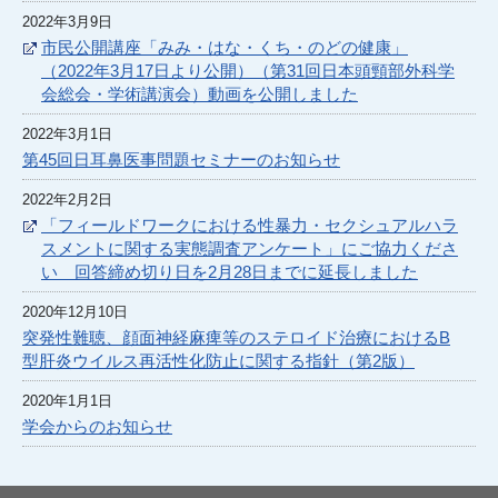
2022年3月9日
市民公開講座「みみ・はな・くち・のどの健康」
（2022年3月17日より公開）（第31回日本頭頸部外科学
会総会・学術講演会）動画を公開しました
2022年3月1日
第45回日耳鼻医事問題セミナーのお知らせ
2022年2月2日
「フィールドワークにおける性暴力・セクシュアルハラ
スメントに関する実態調査アンケート」にご協力くださ
い 回答締め切り日を2月28日までに延長しました
2020年12月10日
突発性難聴、顔面神経麻痺等のステロイド治療におけるB
型肝炎ウイルス再活性化防止に関する指針（第2版）
2020年1月1日
学会からのお知らせ