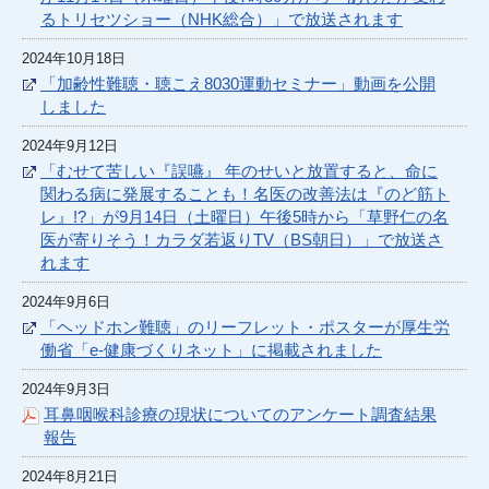
るトリセツショー（NHK総合）」で放送されます
2024年10月18日
「加齢性難聴・聴こえ8030運動セミナー」動画を公開
しました
2024年9月12日
「むせて苦しい『誤嚥』 年のせいと放置すると、命に
関わる病に発展することも！名医の改善法は『のど筋ト
レ』!?」が9月14日（土曜日）午後5時から「草野仁の名
医が寄りそう！カラダ若返りTV（BS朝日）」で放送さ
れます
2024年9月6日
「ヘッドホン難聴」のリーフレット・ポスターが厚生労
働省「e-健康づくりネット」に掲載されました
2024年9月3日
耳鼻咽喉科診療の現状についてのアンケート調査結果
報告
2024年8月21日