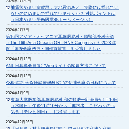
2024年2月29日
地震後めまい症候群：大地震のあと、実際には揺れてい
ないのにめまいで揺れていませんか？ 対処ポイントは
（日本めまい平衡医学会ホームページへ）
2024年2月7日
第16回アジア・オセアニア耳鼻咽喉科・頭頸部外科会議
（The 16th Asia Oceania ORL-HNS Congress）が2023 年
度「国際会議誘致・開催貢献賞」を受賞しました
2024年1月12日
ANL 日耳鼻会員限定Webサイトの閲覧方法について
2024年1月12日
令和6年社会保険診療報酬改定の伝達会議の日程について
2024年1月9日
東海大学医学部耳鼻咽喉科 和佐野浩一郎会員が1月10日
（水曜日）午後11時10分から「健求者―こだわりの元
気食（テレビ朝日）」に出演します
2023年12月26日
「日耳鼻・村上理事長に聞く 啓発活動の意味と意義、