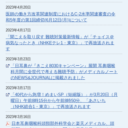
2023年4月20日
医師の働き方改革関連制度におけるC-2水準関連審査の令
和5年度の第1回締切(6月12日(月))について
2023年4月17日
「聞こえを取り戻す 難聴対策最新情報」が「チョイス＠
病気なったとき（NHKEテレ1・東京）」で再放送されま
す
2023年3月23日
「日耳鼻が『きこえ8030キャンペーン』展開 耳鼻咽喉
科月間に全世代で考える難聴予防」がメディカルノート
のNEWS&JOURNALに掲載されました
2023年3月17日
「40代から急増！めまいSP（短縮版）」が3月20日（月
曜日）午前8時15分から午前8時50分、「あさいち
（NHK総合1・東京）」で再放送されます
2023年3月16日
日本耳鼻咽喉科頭頸部外科学会と楽天メディカル、頭