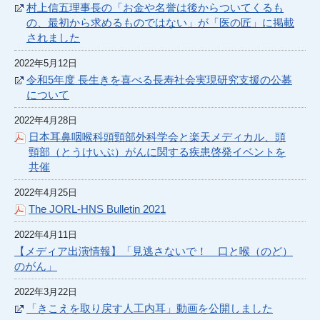
村上信五理事長の「お金や名誉は後からついてくるも
の、最初から求めるものではない」が「医の匠」に掲載
されました
2022年5月12日
令和5年度 長生きを喜べる長寿社会実現研究支援の公募
について
2022年4月28日
日本耳鼻咽喉科頭頸部外科学会と楽天メディカル、頭
頸部（とうけいぶ）がんに関する疾患啓発イベントを
共催
2022年4月25日
The JORL-HNS Bulletin 2021
2022年4月11日
【メディア出演情報】「見逃さないで！ 口と喉（のど）
のがん」
2022年3月22日
「きこえを取り戻す人工内耳」動画を公開しました