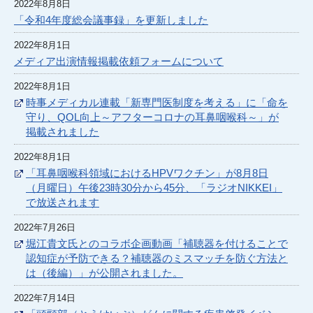
2022年8月8日
「令和4年度総会議事録」を更新しました
2022年8月1日
メディア出演情報掲載依頼フォームについて
2022年8月1日
時事メディカル連載「新専門医制度を考える」に「命を
守り、QOL向上～アフターコロナの耳鼻咽喉科～」が
掲載されました
2022年8月1日
「耳鼻咽喉科領域におけるHPVワクチン」が8月8日
（月曜日）午後23時30分から45分、「ラジオNIKKEI」
で放送されます
2022年7月26日
堀江貴文氏とのコラボ企画動画「補聴器を付けることで
認知症が予防できる？補聴器のミスマッチを防ぐ方法と
は（後編）」が公開されました。
2022年7月14日