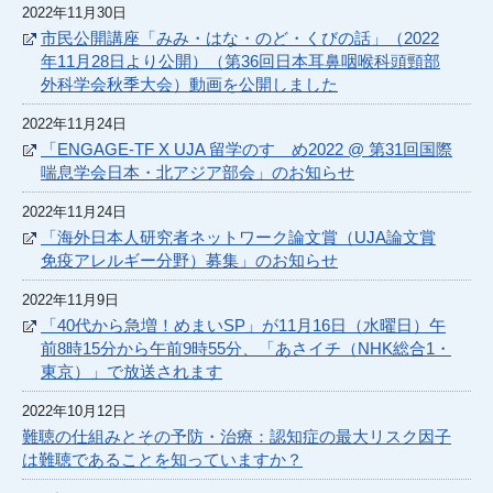
2022年11月30日
市民公開講座「みみ・はな・のど・くびの話」（2022
年11月28日より公開）（第36回日本耳鼻咽喉科頭頸部
外科学会秋季大会）動画を公開しました
2022年11月24日
「ENGAGE-TF X UJA 留学のすゝめ2022 @ 第31回国際
喘息学会日本・北アジア部会」のお知らせ
2022年11月24日
「海外日本人研究者ネットワーク論文賞（UJA論文賞
免疫アレルギー分野）募集」のお知らせ
2022年11月9日
「40代から急増！めまいSP」が11月16日（水曜日）午
前8時15分から午前9時55分、「あさイチ（NHK総合1・
東京）」で放送されます
2022年10月12日
難聴の仕組みとその予防・治療：認知症の最大リスク因子
は難聴であることを知っていますか？