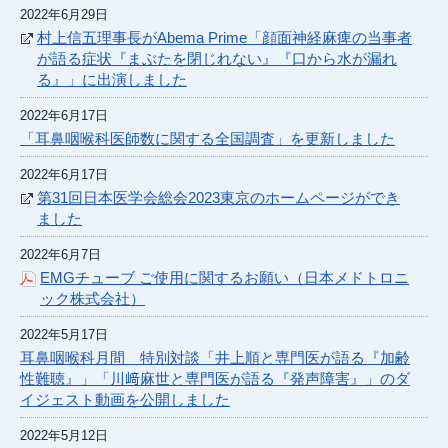
2022年6月29日
村上信五理事長がAbema Prime「顔面神経麻痺の当事者
が語る症状『まぶたを閉じれない』『口から水が漏れ
る』」に出演しました
2022年6月17日
「耳鼻咽喉科医師数に関する全国調査」を更新しました
2022年6月17日
第31回日本医学会総会2023東京のホームページができ
ました
2022年6月7日
EMGチューブ ご使用に関するお願い（日本メドトロニ
ック株式会社）
2022年5月17日
耳鼻咽喉科月間 特別対談「井上順と専門医が語る『加齢
性難聴』」「川﨑麻世と専門医が語る『発声障害』」のダ
イジェスト動画を公開しました
2022年5月12日