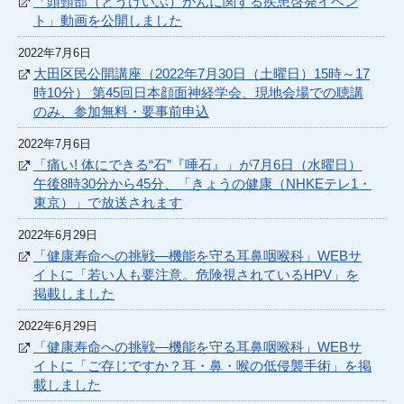
「頭頸部（とうけいぶ）がんに関する疾患啓発イベン
ト」動画を公開しました
2022年7月6日
大田区民公開講座（2022年7月30日（土曜日）15時～17
時10分） 第45回日本顔面神経学会、現地会場での聴講
のみ、参加無料・要事前申込
2022年7月6日
「痛い! 体にできる“石”『唾石』」が7月6日（水曜日）
午後8時30分から45分、「きょうの健康（NHKEテレ1・
東京）」で放送されます
2022年6月29日
「健康寿命への挑戦―機能を守る耳鼻咽喉科」WEBサ
イトに「若い人も要注意。危険視されているHPV」を
掲載しました
2022年6月29日
「健康寿命への挑戦―機能を守る耳鼻咽喉科」WEBサ
イトに「ご存じですか？耳・鼻・喉の低侵襲手術」を掲
載しました