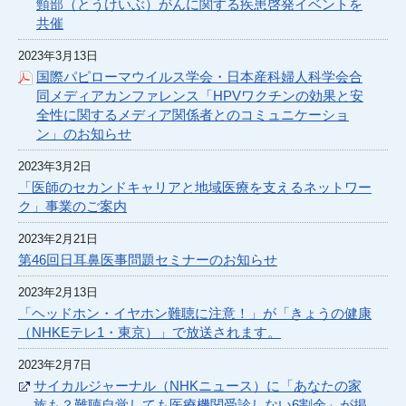
頸部（とうけいぶ）がんに関する疾患啓発イベントを
共催
2023年3月13日
国際パピローマウイルス学会・日本産科婦人科学会合
同メディアカンファレンス「HPVワクチンの効果と安
全性に関するメディア関係者とのコミュニケーショ
ン」のお知らせ
2023年3月2日
「医師のセカンドキャリアと地域医療を支えるネットワー
ク」事業のご案内
2023年2月21日
第46回日耳鼻医事問題セミナーのお知らせ
2023年2月13日
「ヘッドホン・イヤホン難聴に注意！」が「きょうの健康
（NHKEテレ1・東京）」で放送されます。
2023年2月7日
サイカルジャーナル（NHKニュース）に「あなたの家
族も？難聴自覚しても医療機関受診しない6割余」が掲