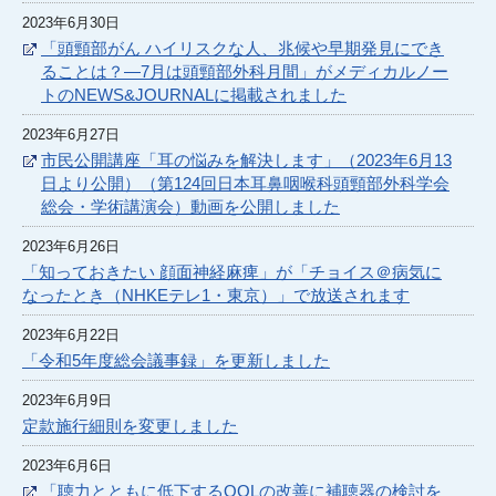
2023年6月30日
「頭頸部がん ハイリスクな人、兆候や早期発見にでき
ることは？―7月は頭頸部外科月間」がメディカルノー
トのNEWS&JOURNALに掲載されました
2023年6月27日
市民公開講座「耳の悩みを解決します」（2023年6月13
日より公開）（第124回日本耳鼻咽喉科頭頸部外科学会
総会・学術講演会）動画を公開しました
2023年6月26日
「知っておきたい 顔面神経麻痺」が「チョイス＠病気に
なったとき（NHKEテレ1・東京）」で放送されます
2023年6月22日
「令和5年度総会議事録」を更新しました
2023年6月9日
定款施行細則を変更しました
2023年6月6日
「聴力とともに低下するQOLの改善に補聴器の検討を