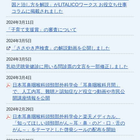
因と治し方を解説」がLITALICOワークス お役立ち仕事
コラムに掲載されました
2024年3月11日
「子育て支援賞」の審査について
2024年3月5日
「ささやき声検査」の解説動画を公開しました
2024年3月5日
乳幼児聴覚健診に用いる問診票の文言を一部修正しました
2024年3月4日
日本耳鼻咽喉科頭頸部外科学会「耳鼻咽喉科月間」
で、人工内耳、難聴と認知症など役立つ動画や市民公
開講座情報を公開
2024年2月29日
日本耳鼻咽喉科頭頸部外科学会と楽天メディカル、
「知ってほしい頭頸部がん～耳・鼻・のど・口・舌の
がん～」をテーマとした啓発シールの配布を開始