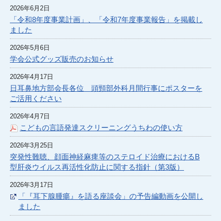
2026年6月2日
「令和8年度事業計画」、「令和7年度事業報告」を掲載し
ました
2026年5月6日
学会公式グッズ販売のお知らせ
2026年4月17日
日耳鼻地方部会長各位 頭頸部外科月間行事にポスターを
ご活用ください
2026年4月7日
こどもの言語発達スクリーニングうちわの使い方
2026年3月25日
突発性難聴、顔面神経麻痺等のステロイド治療におけるB
型肝炎ウイルス再活性化防止に関する指針（第3版）
2026年3月17日
「『耳下腺腫瘍』を語る座談会」の予告編動画を公開し
ました