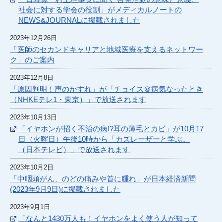
社会に対する学会の役割」がメディカルノートの
NEWS&JOURNALに掲載されました
2023年12月26日
「医師のセカンドキャリアと地域医療を支えるネットワー
ク」のご案内
2023年12月8日
「原因判明！声のかすれ」が「チョイス＠病気なったとき
（NHKEテレ1・東京）」で放送されます
2023年10月13日
「イヤホンが招く不治の病!?耳の薄毛とカビ」が10月17
日（火曜日）午後10時から「カズレーザーと学ぶ。
（日本テレビ）」で放送されます
2023年10月2日
「中咽頭がん、のどの痛みや首に腫れ」が日本経済新聞
(2023年9月9日)に掲載されました
2023年9月1日
「なんと1430万人も！イヤホンをよく使う人が知って