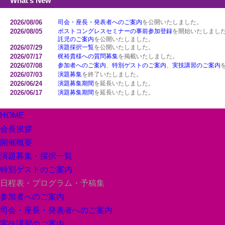
What’s New
2026/08/06
司会・座長・発表者へのご案内
を公開いたしました。
2026/08/05
ポストコングレスセミナーの事前参加登録
を開始いたしまし
託児のご案内
を公開いたしました。
2026/07/29
演題採択一覧
を公開いたしました。
2026/07/17
梶裕貴様への質問募集
を掲載いたしました。
2026/07/08
参加者へのご案内
、
特別ゲストのご案内
、
実技講習のご案内
2026/07/03
演題募集
を終了いたしました。
2026/06/24
演題募集期間
を延長いたしました。
2026/06/17
演題募集期間
を延長いたしました。
2026/06/15
ポストコングレスセミナー
を公開いたしました。
2026/06/09
演題募集
期間を延長いたしました。
HOME
2026/05/28
関連学会ポスター・チラシ掲示・幕間スライド申込
を公開い
会長挨拶
2026/05/13
宿泊のご案内
を公開いたしました。
2026/04/07
演題募集
を開始いたしました。
開催概要
2026/02/20
演題募集
を公開いたしました。
演題募集・採択一覧
2025/12/26
協賛申込
ページを公開いたしました。
ホームページを公開いたしました。
特別ゲストのご案内
日程表・プログラム・予稿集
参加者へのご案内
司会・座長・発表者へのご案内
実技講習のご案内