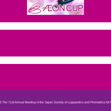
 The 71st Annual Meeting of the Japan Society of Logopedics and Phoniatrics All