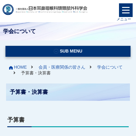
メニュー
学会について
SUB MENU
HOME
会員・医療関係の皆さん
学会について
予算書・決算書
予算書・決算書
予算書