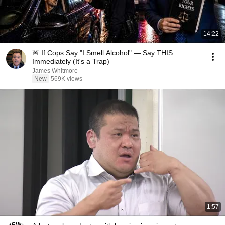
14:22
🚨 If Cops Say "I Smell Alcohol" — Say THIS
Immediately (It's a Trap)
James Whitmore
New
569K views
1:57