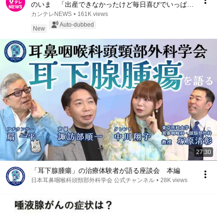
のいま 「出産できなかったけど毎日喜びでいっぱ
い」3人目迎える家族 制度は今課題に直面｜newsラ
カンテレNEWS
•
161K views
ンナー〈カンテレ〉
Auto-dubbed
New
27:30
「耳下腺腫瘍」の治療体験者が語る座談会 本編
日本耳鼻咽喉科頭頸部外科学会 公式チャンネル
•
28K views