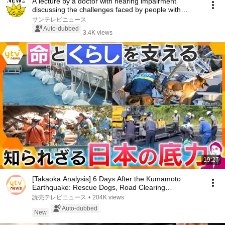
A lecture by a doctor with hearing impairment
discussing the challenges faced by people with
hear...
サンテレビニュース
Auto-dubbed
3.4K views
19:27
[Takaoka Analysis] 6 Days After the Kumamoto
Earthquake: Rescue Dogs, Road Clearing
Operations, a...
読売テレビニュース
•
204K views
Auto-dubbed
New