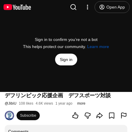
Open App
Sign in to confirm you’re not a bot
This helps protect our community.
Learn more
Sign in
デフリンピック応援企画 デフスポーツ対談
@
JibiU
108 likes
4.6K views
1 year ago
more
Subscribe
Comments