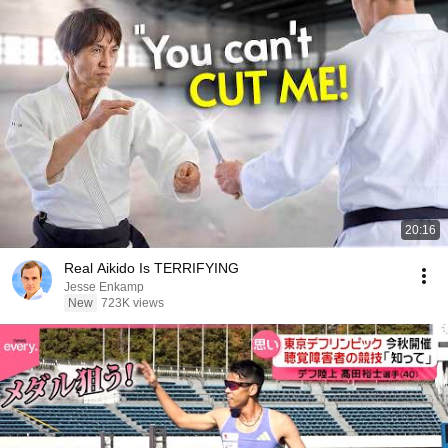
20:16
Real Aikido Is TERRIFYING
Jesse Enkamp
New
723K views