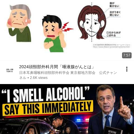
7:57
2024頭頸部外科月間「唾液腺がんとは」
日本耳鼻咽喉科頭頸部外科学会 東京都地方部会 公式チャン
ネル
•
2.6K views