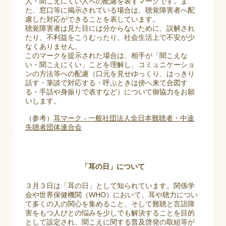
人・聞こえにくい人への配慮を表すマークです。ま
た、窓口等に掲示されている場合は、聴覚障害者へ配
慮した対応ができることを表しています。
聴覚障害者は見た目には分からないために、誤解され
たり、不利益をこうむったり、社会生活上で不安が少
なくありません。
このマークを提示された場合は、相手が「聞こえな
い・聞こえにくい」ことを理解し、コミュニケーショ
ンの方法等への配慮（口元を見せゆっくり、はっきり
話す・筆談で対応する・呼ぶときは傍へ来て合図す
る・手話や身振りで表すなど）について御協力をお願
いします。
（参考）
耳マーク - 一般社団法人全日本難聴者・中途
失聴者団体連合会​
「耳の日」について​
３月３日は「耳の日」として知られています。関係学
会や世界保健機関（WHO）において、耳や聴力につい
て多くの人の関心を集めること、そして難聴と言語障
害をもつ人びとの悩みを少しでも解決することを目的
として設定され、聞こえに関する普及啓発の取組等が